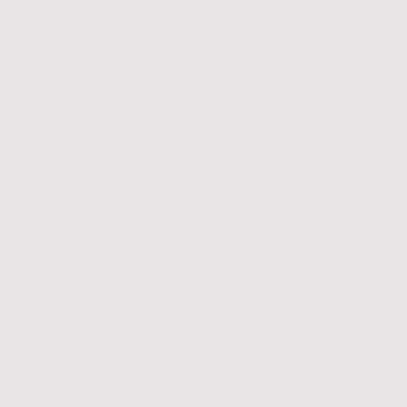
Confier son b
du temps, de l
Nous accompa
bien, chaque 
Notre priorité
Nous travaill
Valoris
oeuvres
vos tari