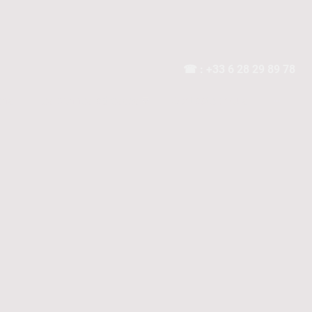
☎
: +33 6 28 29 89 78
ens
Les bonnes adresses
Contactez nous