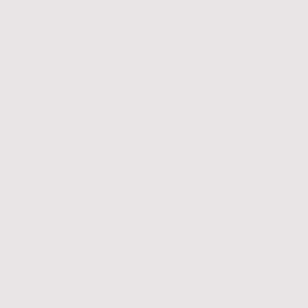
Découvrez comment LOC'ISSIME peut améliorer votre expérience
Nous sommes ici pour vous aider à chaque étape de votre projet
LOC'ISSIME – L’expertise au service de votre rentabilité
ien en location courte durée peut être très rentable… à condition
’énergie et une vraie stratégie. C’est là que LOC'ISSIME intervien
gnons les propriétaires avec une approche
100 % sur mesure
objectif et chaque budget sont uniques.
 :
maximiser vos revenus tout en optimisant vos dépenses
.
ons sur tous les leviers de performance :
ation du bien
: conseils en décoration adaptés à votre budget (réc
 d'art, entrée ou haut de gamme) pour séduire les voyageurs et
fs