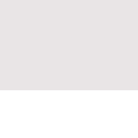
ation des annonces
: mise en avant stratégique pour améliorer vo
 taux de réservation
 complète des voyageurs
: messages, accueil, suivi du séjour, g
 et des litiges
 professionnel
: sélection
et gestion
d’équipes fiables pour gara
 constante
ation des charges
: mise en place de solutions techniques pour 
lle que la consommations d’énergie et ainsi améliorer la rentabil
sédiez un mobil-home, un appartement, une maison ou un bien d
s notre accompagnement à votre projet.
ME, vous choisissez :
té d’esprit
 professionnelle
ité optimisée, à la fois sur les revenus
et
les dépenses
 des revenus, nous gérons tout le reste.