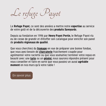
Le refuge Payot
Le
Refuge Payot
, ce sont des années a mettre notre
expertise
au service
de votre goût et de la découverte des
produits Savoyards
.
Depuis sa fondation en 1996 par
Henry Payot Pertin
, le Refuge Payot n'a
eu de cesse de grandir et d'étoffer son catalogue pour enrichir son panel
de
produits régionaux de qualité
.
Que vous cherchiez du
fromage
en vue de préparer une bonne fondue,
que vous ayez besoin de
charcuterie
fraichement coupée pour
agrémenter votre raclette ou que vous souhaitiez terminer votre repas en
beauté avec une
tarte
ou un
génép
i
, nous saurons répondre présent pour
vous conseiller et faire en sorte que vous passiez un aussi
agréable
moment
en nos murs qu'à votre table !
En savoir plus